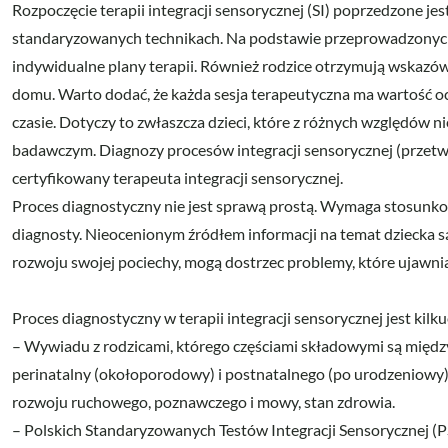
Rozpoczęcie terapii integracji sensorycznej (SI) poprzedzone je
standaryzowanych technikach. Na podstawie przeprowadzonych
indywidualne plany terapii. Również rodzice otrzymują wskazów
domu. Warto dodać, że każda sesja terapeutyczna ma wartość oce
czasie. Dotyczy to zwłaszcza dzieci, które z różnych względów
badawczym. Diagnozy procesów integracji sensorycznej (przet
certyfikowany terapeuta integracji sensorycznej.
Proces diagnostyczny nie jest sprawą prostą. Wymaga stosunkow
diagnosty. Nieocenionym źródłem informacji na temat dziecka są
rozwoju swojej pociechy, mogą dostrzec problemy, które ujawni
Proces diagnostyczny w terapii integracji sensorycznej jest kil
– Wywiadu z rodzicami, którego częściami składowymi są między
perinatalny (okołoporodowy) i postnatalnego (po urodzeniowy),
rozwoju ruchowego, poznawczego i mowy, stan zdrowia.
– Polskich Standaryzowanych Testów Integracji Sensorycznej (P