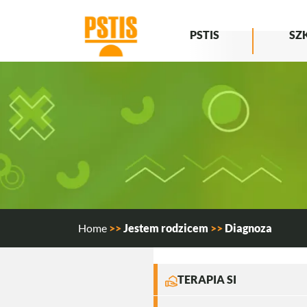
Przejdź do treści
Główna nawigacja
PSTIS
SZ
Home
>>
Jestem rodzicem
>>
Diagnoza
Image
TERAPIA SI