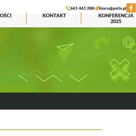
Image
Image
661 461 288
biuro@pstis.pl
OŚCI
KONTAKT
KONFERENCJA
2025