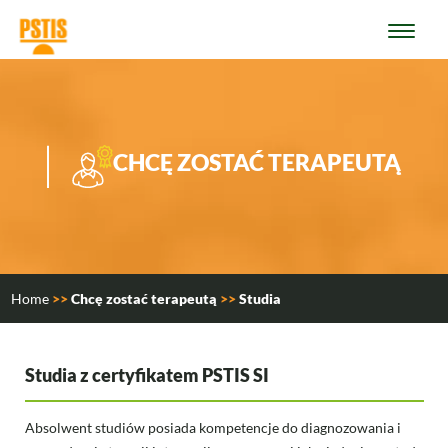
Przejdź do treści
IMAGE
CHCĘ ZOSTAĆ TERAPEUTĄ
Home
>>
Chcę zostać terapeutą
>>
Studia
Studia z certyfikatem PSTIS SI
Absolwent studiów posiada kompetencje do diagnozowania i