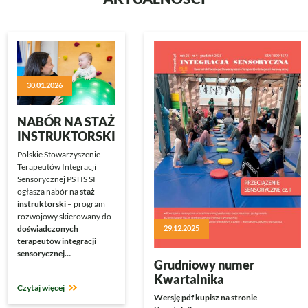
30.01.2026
NABÓR NA STAŻ
INSTRUKTORSKI
Polskie Stowarzyszenie
Terapeutów Integracji
Sensorycznej PSTIS SI
ogłasza nabór na
staż
instruktorski
– program
rozwojowy skierowany do
doświadczonych
29.12.2025
terapeutów integracji
sensorycznej…
Grudniowy numer
Kwartalnika
Czytaj więcej
Wersję pdf kupisz na stronie